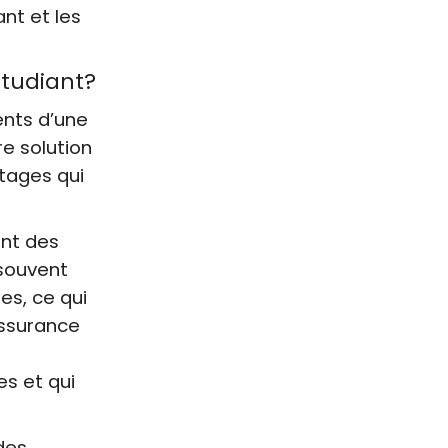
nt et les
étudiant?
ents d’une
re solution
tages qui
ent des
 souvent
es, ce qui
assurance
s et qui
des