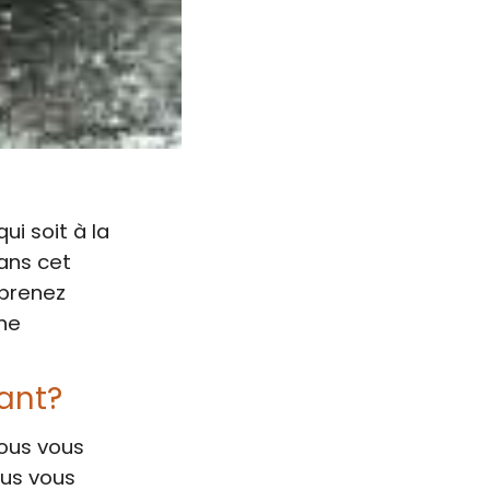
i soit à la
ans cet
pprenez
ne
ant?
Vous vous
ous vous