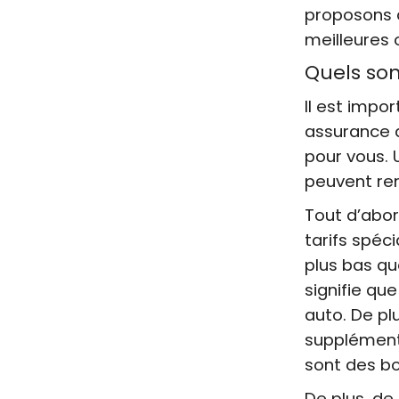
proposons d
meilleures 
Quels so
Il est impo
assurance a
pour vous. 
peuvent rend
Tout d’abor
tarifs spéc
plus bas qu
signifie qu
auto. De pl
supplémenta
sont des b
De plus, d