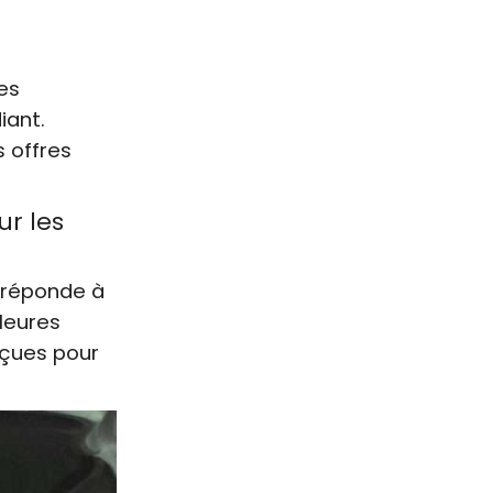
es
iant.
s offres
ur les
 réponde à
lleures
nçues pour