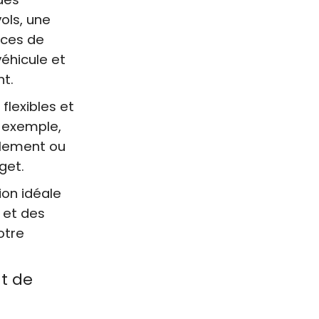
ols, une
èces de
éhicule et
nt.
flexibles et
r exemple,
llement ou
get.
ion idéale
 et des
otre
t de