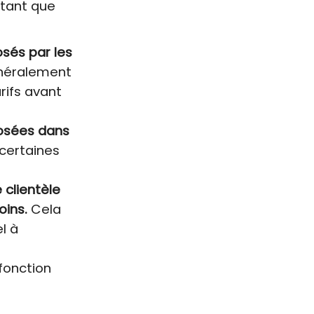
rtant que
osés par les
généralement
rifs avant
posées dans
 certaines
 clientèle
oins.
Cela
l à
fonction